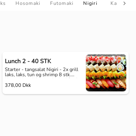
cks
Hosomaki
Futomaki
Nigiri
Kaburimak
Lunch 2 - 40 STK
Starter - tangsalat Nigiri - 2x grill
laks, laks, tun og shrimp 8 stk.
Uramaki - california, alaska 16 stk.
Kaburamaki - Ebi deluxe 8 stk.
378,00 Dkk
Hoso - cucumber 8 stk.