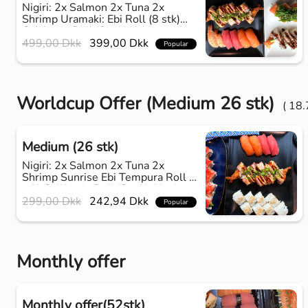
Nigiri: 2x Salmon 2x Tuna 2x
Shrimp Uramaki: Ebi Roll (8 stk)
California Roll (8 stk) Kaburamaki:
Sunrise Delux (8 stk) Laks Delux (8
499,00 Dkk
399,00 Dkk
Popular
stk) Futomaki: Spicy Laks (6 stk)
Starter: Tangsalat
Worldcup Offer (Medium 26 stk)
( 18.
Medium (26 stk)
Nigiri: 2x Salmon 2x Tuna 2x
Shrimp Sunrise Ebi Tempura Roll (8
stk) California Roll (8 stk) Alaska
Roll (8 stk) Starter: Tangsalat
299,00 Dkk
242,94 Dkk
Popular
Monthly offer
Monthly offer(52stk)