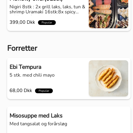
Nigiri 8stk : 2x grill laks, laks, tun &
shrimp Uramaki 16stk:8x spicy
california & crispy shrimp
Kaburamaki 8 stk : sunrise
399,00 Dkk
Popular
Futomaki 6 stk : tuna Hoso 8: laks
Sasami laks :6stk 52stk
Forretter
Ebi Tempura
5 stk. med chili mayo
68,00 Dkk
Popular
Misosuppe med Laks
Med tangsalat og forårsløg