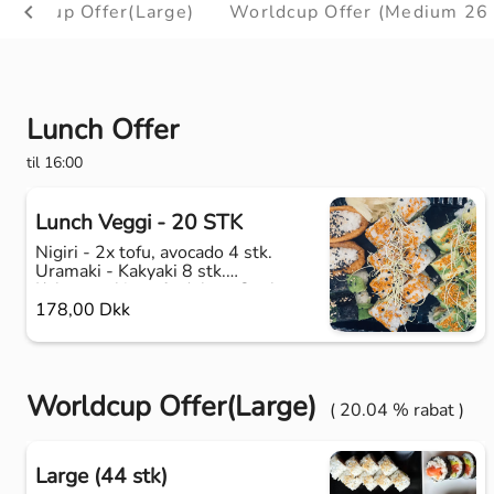
orldcup Offer(Large)
Worldcup Offer (Medium 26 
Lunch Offer
til 16:00
Lunch Veggi - 20 STK
Nigiri - 2x tofu, avocado 4 stk.
Uramaki - Kakyaki 8 stk.
Kaburamaki - tofu deluxe 8 stk.
178,00 Dkk
Worldcup Offer(Large)
( 20.04 % rabat )
Large (44 stk)