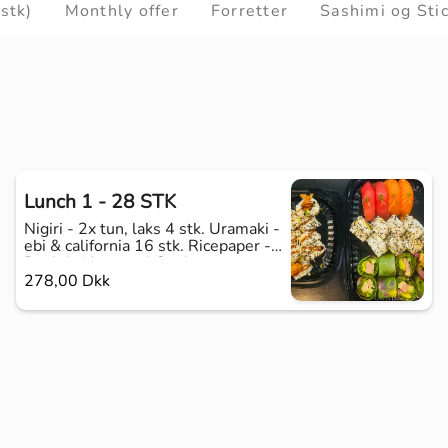
stk)
Monthly offer
Forretter
Sashimi og Sti
Lunch 1 - 28 STK
Nigiri - 2x tun, laks 4 stk. Uramaki -
ebi & california 16 stk. Ricepaper -
Duck ( side goma) 8 stk.
278,00 Dkk